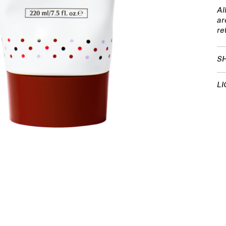
Al
ar
re
SH
LI