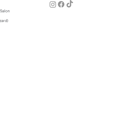
 Salon
zard)