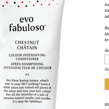
in
tr
ad
Re
bl
br
Qu
Ou
R